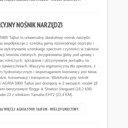
KCYJNY NOŚNIK NARZĘDZI
900 Tajfun to uniwersalny dwukołowy nośnik narzędzi.
a współpracuje z szeroką gamą różnorodnego osprzętu i
ia wykonywanie szerokiego spectrum czynności w zakresie
acji terenów zielonych, przygotowania gleby pod uprawy i
rac rolniczych, sprzątanie i utrzymywanie porządku na
 nawierzchniach. Maszyna ergonomiczna dla operatora, z
m hydrostatycznym i wspomaganiem kierownicy jest łatwa
dze, konserwacji i transporcie. Wielofunkcyjny nośnik
i AGRIA 5900 Tajfun jest dostępny w 2 wersjach: model 18
kiem benzynowym Briggs & Stratton Vanguard (18,2 KM)
del 23 z silnikiem Yamaha EH72 (23,4 KM).
AJ WIĘCEJ: AGRIA 5900 TAJFUN - WIELOFUNKCYJNY...