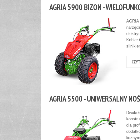
AGRIA 5900 BIZON - WIELOFUNK
AGRIA 5
narzędz
elektry
Kohler
silniki
CZYT
AGRIA 5500 - UNIWERSALNY NO
Dwukoło
konstru
dla pro
dodatk
liczny