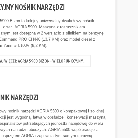
CYJNY NOŚNIK NARZĘDZI
900 Bizon to kolejny uniwersalny dwukołowy nośnik
i z serii AGRIA 5900. Maszyna z rozrusznikiem
cznym jest dostępna w 2 wersjach: z silnikiem na benzynę
 Command PRO CH440 (13,7 KM) oraz model diesel z
em Yanmar L100V (9,2 KM).
AJ WIĘCEJ: AGRIA 5900 BIZON - WIELOFUNKCYJNY...
ŚNIK NARZĘDZI
wy nośnik narzędzi AGRIA 5500 o kompaktowej i solidnej
kcji jest wygodną, łatwą w obsłudze i konserwacji maszyną
fesjonalistów potrzebujących jednostki napędowej do wielu
owych narzędzi roboczych. AGRIA 5500 współpracuje z
m osprzętem AGRIA i zapewnia tym samym sprawną