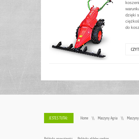
koszeni
warunka
dzięki 
ciężko
do kosz
CZYT
JESTEŚ TUTAJ:
Home
\\
Maszyny Agria
\\
Maszyny
Polityka prywatności
Polityka plików cookies