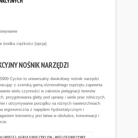
NKCYJNYCH
chowywanie
e środka ciężkości (opcja)
KCYJNY NOŚNIK NARZĘDZI
900 Cyclon to uniwersalny dwukołowy nośnik narzędzi.
racując z szeroką gamą różnorodnego osprzętu zapewnia
anie wielu czynności w zakresie pielęgnacji terenów
ch, przygotowania gleby pod uprawy i wiele prac rolniczych,
nie i utrzymywanie porządku na różnych nawierzchniach.
a ergonomiczna z napędem hydrostatycznym i
aniem kierownicy jest łatwa w obsłudze, konserwacji i
rcie.
AJ WIĘCEJ: AGRIA 5900 CYKLON - WIELOFUNKCYJNY...