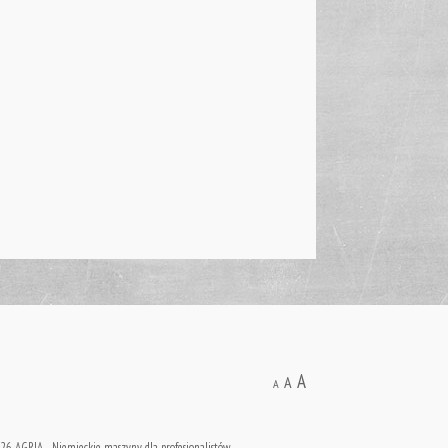
A
A
A
6. AGRIA - Niemieckie maszyny dla profesjonalistów .