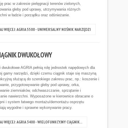
cję prac w zakresie pielęgnacji terenów zielonych,
owania gleby pod uprawy, utrzymywania różnych
chni w ładzie i porządku oraz odśnieżanie.
AJ WIĘCEJ: AGRIA 5500 - UNIWERSALNY NOŚNIK NARZĘDZI
 CIĄGNIK DWUKOŁOWY
i dwukołowe AGRIA pełnią rolę jednostek napędowych dla
ej gamy narzędzi, dzięki czemu ciągnik staje się maszyną
nkcyjną służącą do szerokiego zakresu prac, np.: koszenie i
anie, przygotowywanie gleby pod uprawy, orka,
wanie ziemniaków, odchwaszczanie, sprzątanie i
anie nawierzchni. Wyposażone w kierownice obracane o
pni i system łatwego montażu/demontażu osprzętu
iają wygodne i sprawne wykonywanie pracy.
AJ WIĘCEJ: AGRIA 3400 - WIELOFUNKCYJNY CIĄGNIK...