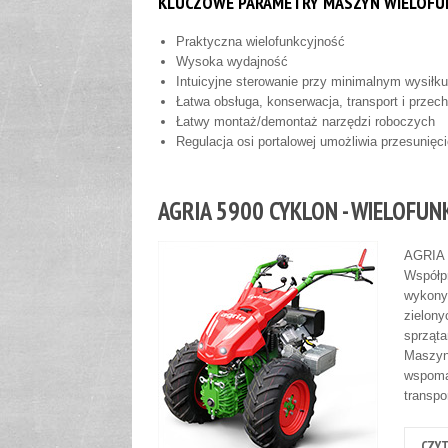
KLUCZOWE PARAMETRY MASZYN WIELOFU
Praktyczna wielofunkcyjność
Wysoka wydajność
Intuicyjne sterowanie przy minimalnym wysiłku
Łatwa obsługa, konserwacja, transport i prze
Łatwy montaż/demontaż narzędzi roboczych
Regulacja osi portalowej umożliwia przesunięci
AGRIA 5900 CYKLON - WIELOFUN
AGRIA 5
Współp
wykonyw
zielony
sprząta
Maszyn
wspomag
transpo
CZYT