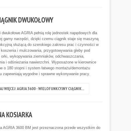
 CIĄGNIK DWUKOŁOWY
i dwukołowe AGRIA pełnią rolę jednostek napędowych dla
ej gamy narzędzi, dzięki czemu ciągnik staje się maszyną
nkcyjną służącą do szerokiego zakresu prac i czynności w
koszenia i mulczowania, przygotowywania gleby pod
 orki, wykopywania ziemniaków, odchwaszczania,
nia i odśnieżania nawierzchni. Wyposażone w kierownice
e o 180 stopni i system łatwego montażu/demontażu
u zapewniają wygodne i sprawne wykonywanie pracy.
AJ WIĘCEJ: AGRIA 3600 - WIELOFUNKCYJNY CIĄGNIK...
NA KOSIARKA
ka AGRIA 3600 BM jest przeznaczona przede wszystkim do