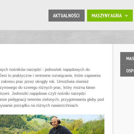
AKTUALNOŚCI
MASZYNY AGRIA
MAS
ych nośników narzędzi - jednostek napędowych do
OSP
st to praktyczne i rentowne rozwiązanie, które zapewnia
zakresu prac przez okrągły rok. Umożliwia również
zynowego do szeregu różnych prac, który można łatwo
trzeni. Jednostki napędowe czyli nośniki narzędzi
sie pielęgnacji terenów zielonych, przygotowania gleby pod
zymywanie porządku na różnych nawierzchniach.