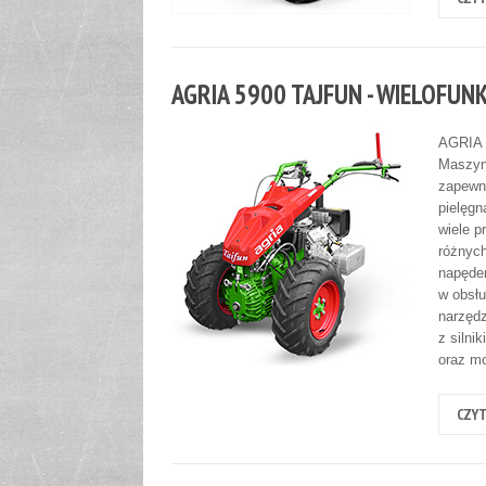
AGRIA 5900 TAJFUN - WIELOFUN
AGRIA 5
Maszyn
zapewn
pielęgn
wiele p
różnych
napęde
w obsłu
narzędz
z silni
oraz mo
CZYT