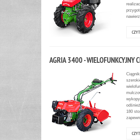
realiza
przygot
nawierz
CZYT
AGRIA 3400 - WIELOFUNKCYJNY
Ciągnik
szeroki
wielofu
mulczow
wykopy
odśnież
180 sto
zapewn
CZYT