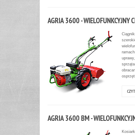
AGRIA 3600 - WIELOFUNKCYJNY
Ciągnik
szeroki
wielofu
ramach 
uprawy,
sprząta
obracan
osprzęt
CZYT
AGRIA 3600 BM - WIELOFUNKCYJ
Kosiar